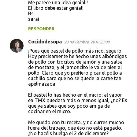
Me parece una idea genial!!
o
El libro debe estar genial!
s
Bs
sarai
RESPONDER
Cocidodesopa
23 noviembre, 2010 23:09
¡Pues qué pastel de pollo más rico, seguro!
Hoy precisamente he hecho unas albóndigas
de pollo con trocitos de jamón y una salsa
de mostaza, y el jamoncito le va de bien al
pollo. Claro que yo prefiero picar el pollo a
cuchillo para que no se quede la carne tan
apelmazada.
El pastel lo has hecho en el micro; al vapor
en TMX quedará más o menos igual, ¿no? Es
que ya sabes que soy poco amiga de
cocinar en el micro.
Me quedo con tu receta, y no curres mucho
fuera del trabajo, que éso no está pagado.
¿No hacéis huelga el 2 de diciembre?