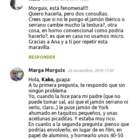
Morguix, está fenomenal!!!
Quiero hacerla, pero dos consultas.
Crees que si no le pongo el jamón ibérico o
serrano cambie mucho la textura?, otra
cosa, en horno convencional como podria
hacerlo?, es que en casa no usamos micro.
Gracias a Ana y a ti por repetir esta
maravilla.
RESPONDER
Marga Morguix
26 noviembre, 2010 17:02
Hola,
Kako,
guapa:
A tu primera pregunta, te respondo que sin
ningún problema.
Yo, cuando la hice para mi padre (que no
puede tomar sal, así que el jamón serrano ni
verlo, claro...) le puse jamón de York
ahumado en taquitos pequeños, y unas
aceitunas picaditas. Y estaba muy rico.
En cuanto a la segunda pregunta: pienso que
podrías envolverlo, en lugar de en film, en
papel de aluminio, y hornearlo unos 40-50