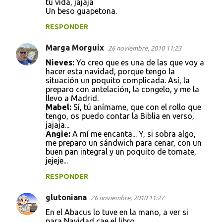
tu vida, jajaja
Un beso guapetona.
RESPONDER
Marga Morguix
26 noviembre, 2010 11:23
Nieves:
Yo creo que es una de las que voy a
hacer esta navidad, porque tengo la
situación un poquito complicada. Así, la
preparo con antelación, la congelo, y me la
llevo a Madrid.
Mabel:
Sí, tú anímame, que con el rollo que
tengo, os puedo contar la Biblia en verso,
jajaja...
Angie:
A mí me encanta... Y, si sobra algo,
me preparo un sándwich para cenar, con un
buen pan integral y un poquito de tomate,
jejeje...
RESPONDER
glutoniana
26 noviembre, 2010 11:27
En el Abacus lo tuve en la mano, a ver si
para Navidad cae el libro.