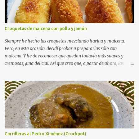
i
o
Croquetas de maicena con pollo y jamón
Siempre he hecho las croquetas mezclando harina y maicena.
Pero, en esta ocasión, decidí probar a prepararlas sólo con
maicena. Y he de reconocer que quedan todavía más suaves y
cremosas, ¡una delicia!. Así que creo que, a partir de ahora, las
prepararé siempre así. Como estos días ando muy liada, y además
ya os he metido bastante coñazo rollo "filosófico-blogueril" en las
anteriores entradas, me vais a permitir que os deje con las
croquetitas, que están muy ricas. Seguro que me lo agradeceréis,
jajaja. Así que, ¡vamos al lío!. No sin antes enseñaros una "vista
panorámica" del corte que tienen (me está entrando hambre otra
vez, jejeje). Y no sin antes deciros que con esta receta participo en el
"RECETARIO MAÑOSO" de este mes, que tiene como protagonista
al pollo y la gallina. Apuntaos a participar, que siempre hay
Carrilleras al Pedro Ximénez (Crockpot)
recetas estupendas. INGREDIENTES. 100 gramos de pollo asado o