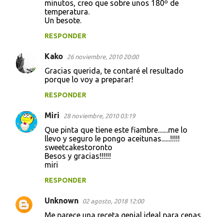
minutos, creo que sobre unos 180º de
temperatura.
Un besote.
RESPONDER
Kako
26 noviembre, 2010 20:00
Gracias querida, te contaré el resultado
porque lo voy a preparar!
RESPONDER
Miri
28 noviembre, 2010 03:19
Que pinta que tiene este fiambre.......me lo
llevo y seguro le pongo aceitunas......!!!!!
sweetcakestoronto
Besos y gracias!!!!!!
miri
RESPONDER
Unknown
02 agosto, 2018 12:00
Me parece una receta genial,ideal para cenas