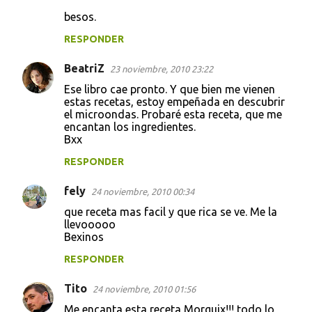
besos.
RESPONDER
BeatriZ
23 noviembre, 2010 23:22
Ese libro cae pronto. Y que bien me vienen
estas recetas, estoy empeñada en descubrir
el microondas. Probaré esta receta, que me
encantan los ingredientes.
Bxx
RESPONDER
fely
24 noviembre, 2010 00:34
que receta mas facil y que rica se ve. Me la
llevooooo
Bexinos
RESPONDER
Tito
24 noviembre, 2010 01:56
Me encanta esta receta Morguix!!! todo lo