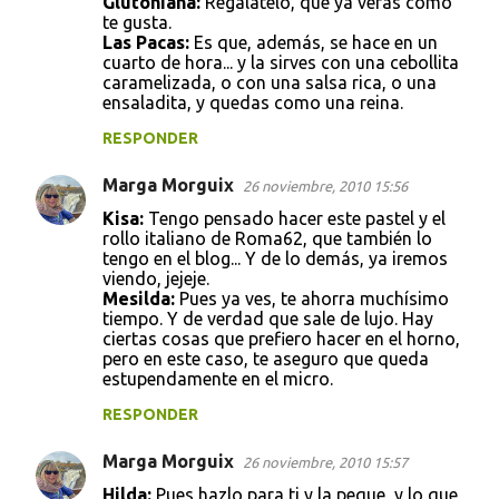
Glutoniana:
Regálatelo, que ya verás cómo
te gusta.
Las Pacas:
Es que, además, se hace en un
cuarto de hora... y la sirves con una cebollita
caramelizada, o con una salsa rica, o una
ensaladita, y quedas como una reina.
RESPONDER
Marga Morguix
26 noviembre, 2010 15:56
Kisa:
Tengo pensado hacer este pastel y el
rollo italiano de Roma62, que también lo
tengo en el blog... Y de lo demás, ya iremos
viendo, jejeje.
Mesilda:
Pues ya ves, te ahorra muchísimo
tiempo. Y de verdad que sale de lujo. Hay
ciertas cosas que prefiero hacer en el horno,
pero en este caso, te aseguro que queda
estupendamente en el micro.
RESPONDER
Marga Morguix
26 noviembre, 2010 15:57
Hilda:
Pues hazlo para ti y la peque, y lo que