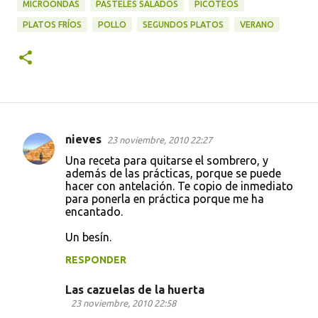
MICROONDAS
PASTELES SALADOS
PICOTEOS
PLATOS FRÍOS
POLLO
SEGUNDOS PLATOS
VERANO
nieves
23 noviembre, 2010 22:27
C
Una receta para quitarse el sombrero, y
o
además de las prácticas, porque se puede
hacer con antelación. Te copio de inmediato
m
para ponerla en práctica porque me ha
e
encantado.
n
Un besín.
t
RESPONDER
a
r
Las cazuelas de la huerta
23 noviembre, 2010 22:58
i