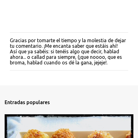
Gracias por tomarte el tiempo y la molestia de dejar
P
tu comentario. ¡Me encanta saber que estáis ahí!
u
Así que ya sabéis: si tenéis algo que decir, hablad
b
ahora... o callad para siempre, (¡que noooo, que es
l
broma, hablad cuando os dé la gana, jejeje!.
i
c
a
r
u
n
c
Entradas populares
o
m
e
n
t
a
r