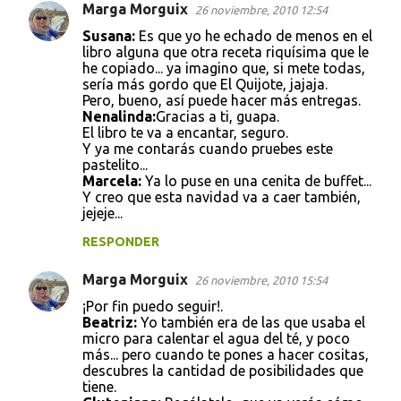
Marga Morguix
26 noviembre, 2010 12:54
Susana:
Es que yo he echado de menos en el
libro alguna que otra receta riquísima que le
he copiado... ya imagino que, si mete todas,
sería más gordo que El Quijote, jajaja.
Pero, bueno, así puede hacer más entregas.
Nenalinda:
Gracias a ti, guapa.
El libro te va a encantar, seguro.
Y ya me contarás cuando pruebes este
pastelito...
Marcela:
Ya lo puse en una cenita de buffet...
Y creo que esta navidad va a caer también,
jejeje...
RESPONDER
Marga Morguix
26 noviembre, 2010 15:54
¡Por fin puedo seguir!.
Beatriz:
Yo también era de las que usaba el
micro para calentar el agua del té, y poco
más... pero cuando te pones a hacer cositas,
descubres la cantidad de posibilidades que
tiene.