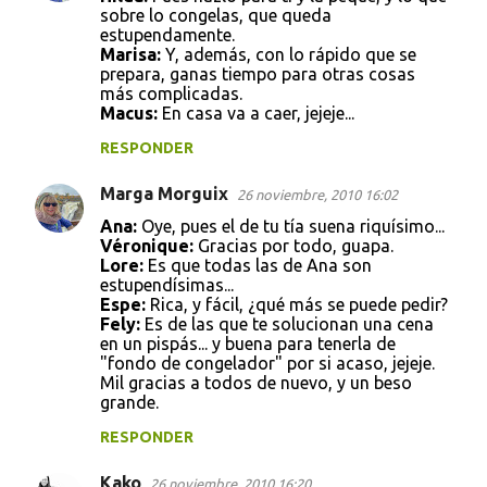
sobre lo congelas, que queda
estupendamente.
Marisa:
Y, además, con lo rápido que se
prepara, ganas tiempo para otras cosas
más complicadas.
Macus:
En casa va a caer, jejeje...
RESPONDER
Marga Morguix
26 noviembre, 2010 16:02
Ana:
Oye, pues el de tu tía suena riquísimo...
Véronique:
Gracias por todo, guapa.
Lore:
Es que todas las de Ana son
estupendísimas...
Espe:
Rica, y fácil, ¿qué más se puede pedir?
Fely:
Es de las que te solucionan una cena
en un pispás... y buena para tenerla de
"fondo de congelador" por si acaso, jejeje.
Mil gracias a todos de nuevo, y un beso
grande.
RESPONDER
Kako
26 noviembre, 2010 16:20