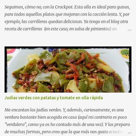
cocido 70 gramos de jamón ibérico 6 cucharadas colmadas de
Seguimos, cómo no, con la Crockpot. Esta olla es ideal para guisos,
Maizen...
para todos aquellos platos que mejoran con la cocción lenta. Y, por
ejemplo, las carrilleras quedan deliciosas. Ya tengo en el blog otra
receta de carrilleras (en este caso, en salsa de pimientos) en
Crockpot, pero, como soy muy aficionada a las salsas con Pedro
Ximénez, estuve investigando en internet, y encontré algunas
recetas muy interesantes en páginas como "Crockpotting" y "Se
abre una ventana" . Basándome más o menos en ellas, y
cambiando alguna cosilla, he preparado estas carrilleras, que,
aunque esté mal que yo lo diga, han quedado para chuparse los
dedos. Así que aquí os las dejo. Espero que os gusten, son muy
fáciles de preparar. INGREDIENTES: 800 g-1 kg de carrilleras de
cerdo, preferentemente ibérico, bien limpias. 2 zanahorias grandes.
Judías verdes con patatas y tomate en olla rápida
1 puerro mediano-grande 1 cebolla grande 3-4 dientes de ajo 1
vaso (unos 150 ml) de Pedro Ximénez Una pizca de tomillo Una
Me encantan las judías verdes. Y, además, curiosamente, es una
pizca de romero. Sal y pimi...
verdura bastante bien acogida en casa (aquí mi contrario es poco
"verdulero", como ya os he contado más de una vez). Y las preparo
de muchas formas, pero creo que la que más nos gusta a todos es