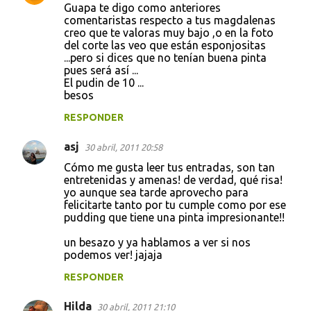
Guapa te digo como anteriores
comentaristas respecto a tus magdalenas
creo que te valoras muy bajo ,o en la foto
del corte las veo que están esponjositas
...pero si dices que no tenían buena pinta
pues será así ...
El pudin de 10 ...
besos
RESPONDER
asj
30 abril, 2011 20:58
Cómo me gusta leer tus entradas, son tan
entretenidas y amenas! de verdad, qué risa!
yo aunque sea tarde aprovecho para
felicitarte tanto por tu cumple como por ese
pudding que tiene una pinta impresionante!!
un besazo y ya hablamos a ver si nos
podemos ver! jajaja
RESPONDER
Hilda
30 abril, 2011 21:10