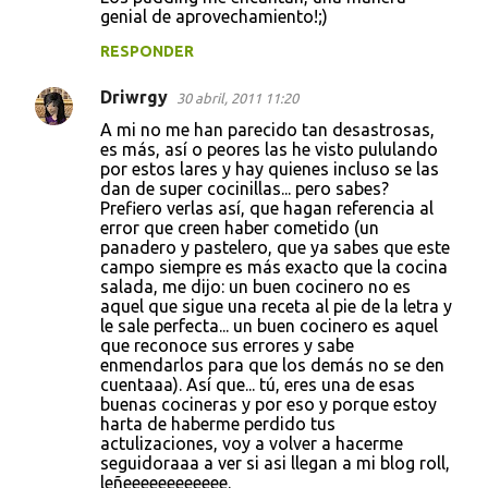
genial de aprovechamiento!;)
RESPONDER
Driwrgy
30 abril, 2011 11:20
A mi no me han parecido tan desastrosas,
es más, así o peores las he visto pululando
por estos lares y hay quienes incluso se las
dan de super cocinillas... pero sabes?
Prefiero verlas así, que hagan referencia al
error que creen haber cometido (un
panadero y pastelero, que ya sabes que este
campo siempre es más exacto que la cocina
salada, me dijo: un buen cocinero no es
aquel que sigue una receta al pie de la letra y
le sale perfecta... un buen cocinero es aquel
que reconoce sus errores y sabe
enmendarlos para que los demás no se den
cuentaaa). Así que... tú, eres una de esas
buenas cocineras y por eso y porque estoy
harta de haberme perdido tus
actulizaciones, voy a volver a hacerme
seguidoraaa a ver si asi llegan a mi blog roll,
leñeeeeeeeeeeee.