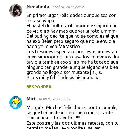
Nenalinda
30 abril, 2011 22:17
En primer lugar Felicidades aunque sea con
retraso wapa.
El pastel de pollo facilisimooo y seguro que
de vicio no hay mas que ver la foto ummm.
Del puding decirte que no se como es el que
ha exo Belen pero seguro que no le envidia
nada yo lo veo fantastico.
Los fresones espectaculares este año estan
buenisimoooooos en casa los comemos dia
si y dia tambien,eso si no me ha tocado aun
ninguno tan grande ,aunque alguno era bien
grande no llego a ser mutante jis..jis.
Bicos mil y feli finde wapisimaaaaa.
RESPONDER
Miri
30 abril, 2011 22:29
Morguix, Muchas felicidades por tu cumple,
se que llegue de ultima....pero mejor tarde
que nunca.......lo siento!!!!!!!!!
Este postre y las dos ultimas recetas, con tu
permiso me las llevo toditas, se ven