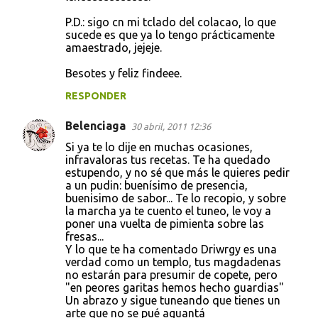
P.D.: sigo cn mi tclado del colacao, lo que
sucede es que ya lo tengo prácticamente
amaestrado, jejeje.
Besotes y feliz findeee.
RESPONDER
Belenciaga
30 abril, 2011 12:36
Si ya te lo dije en muchas ocasiones,
infravaloras tus recetas. Te ha quedado
estupendo, y no sé que más le quieres pedir
a un pudin: buenísimo de presencia,
buenisimo de sabor... Te lo recopio, y sobre
la marcha ya te cuento el tuneo, le voy a
poner una vuelta de pimienta sobre las
fresas...
Y lo que te ha comentado Driwrgy es una
verdad como un templo, tus magdadenas
no estarán para presumir de copete, pero
"en peores garitas hemos hecho guardias"
Un abrazo y sigue tuneando que tienes un
arte que no se pué aguantá