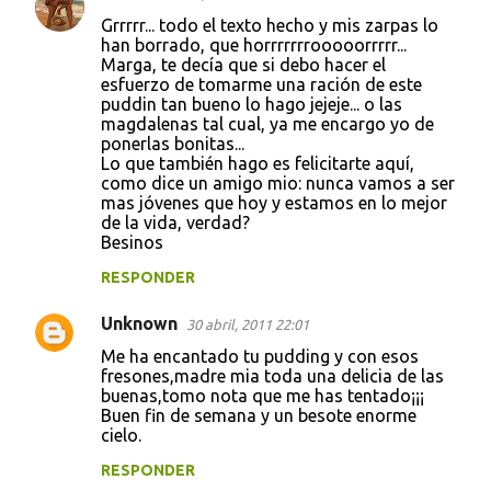
Grrrrr... todo el texto hecho y mis zarpas lo
han borrado, que horrrrrrrooooorrrrr...
Marga, te decía que si debo hacer el
esfuerzo de tomarme una ración de este
puddin tan bueno lo hago jejeje... o las
magdalenas tal cual, ya me encargo yo de
ponerlas bonitas...
Lo que también hago es felicitarte aquí,
como dice un amigo mio: nunca vamos a ser
mas jóvenes que hoy y estamos en lo mejor
de la vida, verdad?
Besinos
RESPONDER
Unknown
30 abril, 2011 22:01
Me ha encantado tu pudding y con esos
fresones,madre mia toda una delicia de las
buenas,tomo nota que me has tentado¡¡¡
Buen fin de semana y un besote enorme
cielo.
RESPONDER