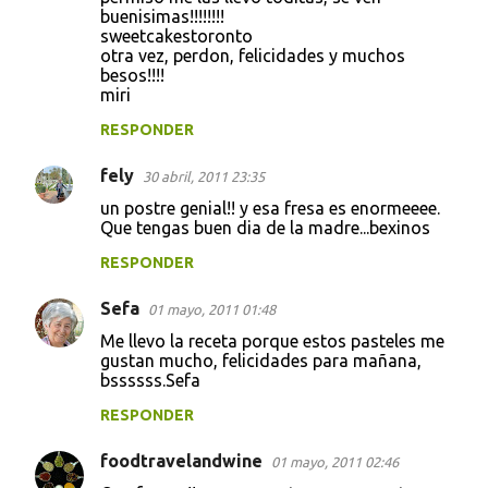
buenisimas!!!!!!!!
sweetcakestoronto
otra vez, perdon, felicidades y muchos
besos!!!!
miri
RESPONDER
fely
30 abril, 2011 23:35
un postre genial!! y esa fresa es enormeeee.
Que tengas buen dia de la madre...bexinos
RESPONDER
Sefa
01 mayo, 2011 01:48
Me llevo la receta porque estos pasteles me
gustan mucho, felicidades para mañana,
bssssss.Sefa
RESPONDER
foodtravelandwine
01 mayo, 2011 02:46