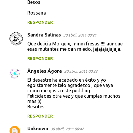
Besos
a
r
Rossana
i
RESPONDER
o
Sandra Salinas
30 abril, 2011 00:21
s
Que delicia Morguix, mmm fresas!!!!! aunque
esas mutantes me dan miedo, jajajajajajaja.
RESPONDER
Ángeles Ágora
30 abril, 2011 00:33
El desastre ha acabado en éxito y yo
egoístamente telo agradezco , que vaya
como me gusta este pudding.
Felicidades otra vez y que cumplas muchos
más :))
Besotes.
RESPONDER
Unknown
30 abril, 2011 00:42