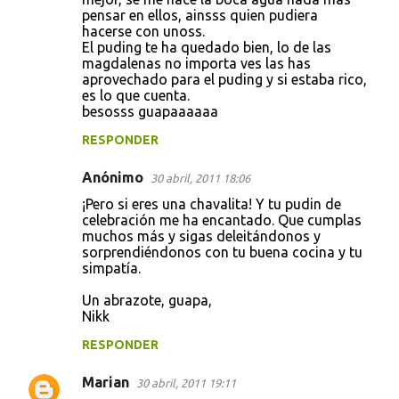
pensar en ellos, ainsss quien pudiera
hacerse con unoss.
El puding te ha quedado bien, lo de las
magdalenas no importa ves las has
aprovechado para el puding y si estaba rico,
es lo que cuenta.
besosss guapaaaaaa
RESPONDER
Anónimo
30 abril, 2011 18:06
¡Pero si eres una chavalita! Y tu pudin de
celebración me ha encantado. Que cumplas
muchos más y sigas deleitándonos y
sorprendiéndonos con tu buena cocina y tu
simpatía.
Un abrazote, guapa,
Nikk
RESPONDER
Marian
30 abril, 2011 19:11