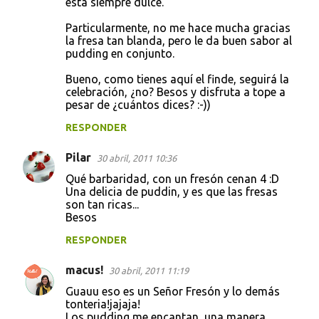
está siempre dulce.
Particularmente, no me hace mucha gracias
la fresa tan blanda, pero le da buen sabor al
pudding en conjunto.
Bueno, como tienes aquí el finde, seguirá la
celebración, ¿no? Besos y disfruta a tope a
pesar de ¿cuántos dices? :-))
RESPONDER
Pilar
30 abril, 2011 10:36
Qué barbaridad, con un fresón cenan 4 :D
Una delicia de puddin, y es que las fresas
son tan ricas...
Besos
RESPONDER
macus!
30 abril, 2011 11:19
Guauu eso es un Señor Fresón y lo demás
tonteria!jajaja!
Los pudding me encantan, una manera