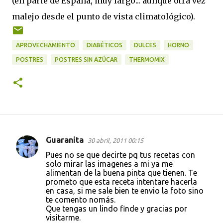
(en parte de España, muy largo... aunque otra vez
malejo desde el punto de vista climatológico).
APROVECHAMIENTO
DIABÉTICOS
DULCES
HORNO
POSTRES
POSTRES SIN AZÚCAR
THERMOMIX
Guaranita
30 abril, 2011 00:15
C
Pues no se que decirte pq tus recetas con
o
solo mirar las imagenes a mi ya me
alimentan de la buena pinta que tienen. Te
m
prometo que esta receta intentare hacerla
e
en casa, si me sale bien te envio la foto sino
te comento nomás.
n
Que tengas un lindo finde y gracias por
t
visitarme.