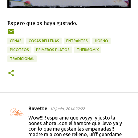
Espero que os haya gustado.
CENAS
COSAS RELLENAS
ENTRANTES
HORNO
PICOTEOS
PRIMEROS PLATOS
THERMOMIX
TRADICIONAL
Bavette
10 junio, 2014 22:22
C
Wow!!!!! esperame que voyyy, y justo la
o
pones ahora...con el hambre que llevo ya y
con lo que me gustan las empanadas!!
m
madre mia con ese relleno, ufff guardame