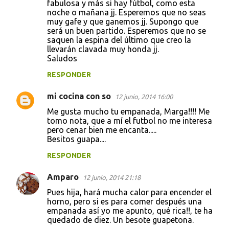
fabulosa y más si hay fútbol, como esta
noche o mañana jj. Esperemos que no seas
muy gafe y que ganemos jj. Supongo que
será un buen partido. Esperemos que no se
saquen la espina del último que creo la
llevarán clavada muy honda jj.
Saludos
RESPONDER
mi cocina con so
12 junio, 2014 16:00
Me gusta mucho tu empanada, Marga!!!! Me
tomo nota, que a mí el futbol no me interesa
pero cenar bien me encanta.....
Besitos guapa....
RESPONDER
Amparo
12 junio, 2014 21:18
Pues hija, hará mucha calor para encender el
horno, pero si es para comer después una
empanada así yo me apunto, qué rica!!, te ha
quedado de diez. Un besote guapetona.