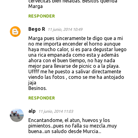
cervecitas bien heladas. Besitos querida
Marga
RESPONDER
Bego R
11 junio, 2014 10:49
Marga pues sinceramente te digo que a mi
no me importa encender el horno aunque
haya mucho calor, si es para degustar luego
una rica empanada como esta y además
ahora con el buen tiempo, no hay nada
mejor para llevarse de picnic o a la playa.
Uffff me he puesto a salivar directamente
viendo las fotos , como se me ha antojado
jaja
Besinos.
RESPONDER
alp
11 junio, 2014 11:03
Encantandome, el atun, huevos y los
pimientos...pues no falla su mezcla..muy
buena...un saludo desde Murcia...