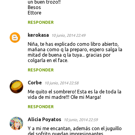
e
un buen trozo!!
Besos
n
Ettore
t
RESPONDER
a
r
kerokasa
10 junio, 2014 22:49
i
Niña, te has explicado como libro abierto,
mañana como q la preparo, espero salga la
o
mitad de buena q la tuya... gracias por
s
colgarla en el face.
RESPONDER
Corbe
10 junio, 2014 22:58
Me quito el sombrero! Esta es la de toda la
vida de mi madre!!! Ole mi Marga!
RESPONDER
Alicia Poyatos
10 junio, 2014 22:59
Y a mi me encantan, además con el juguillo
del sofrito quedan impresionantes.