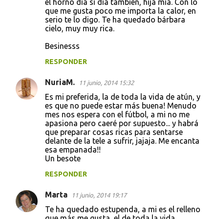
el horno día si día también, hija mía. Con lo
que me gusta poco me importa la calor, en
serio te lo digo. Te ha quedado bárbara
cielo, muy muy rica.
Besinesss
RESPONDER
NuriaM.
11 junio, 2014 15:32
Es mi preferida, la de toda la vida de atún, y
es que no puede estar más buena! Menudo
mes nos espera con el fútbol, a mi no me
apasiona pero caeré por supuesto... y habrá
que preparar cosas ricas para sentarse
delante de la tele a sufrir, jajaja. Me encanta
esa empanada!!
Un besote
RESPONDER
Marta
11 junio, 2014 19:17
Te ha quedado estupenda, a mi es el relleno
que más me gusta, el de toda la vida.