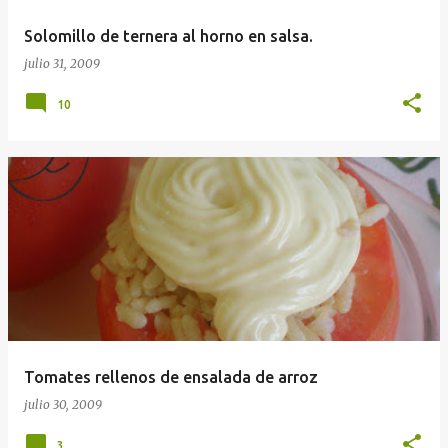
a
Solomillo de ternera al horno en salsa.
s
julio 31, 2009
10
Tomates rellenos de ensalada de arroz
julio 30, 2009
3