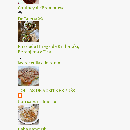
1
octubre 2019
Chutney de Frambuesas
2
septiembre 2019
De Buena Mesa
2
agosto 2019
1
julio 2019
Ensalada Griega de Kritharaki,
1
junio 2019
Berenjena y Feta
2
mayo 2019
las recetillas de romo
2
abril 2019
2
marzo 2019
2
febrero 2019
TORTAS DE ACEITE EXPRÉS
1
enero 2019
Con sabor a huerto
2
diciembre 2018
1
septiembre 2018
Baba ganoush
2
julio 2018