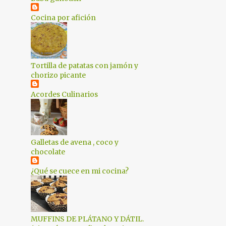
1
marzo 2018
Cocina por afición
1
febrero 2018
1
enero 2018
Tortilla de patatas con jamón y
2
diciembre 2017
chorizo picante
4
noviembre 2017
Acordes Culinarios
2
octubre 2017
2
septiembre 2017
1
agosto 2017
Galletas de avena , coco y
chocolate
1
julio 2017
¿Qué se cuece en mi cocina?
2
mayo 2017
1
abril 2017
4
marzo 2017
MUFFINS DE PLÁTANO Y DÁTIL.