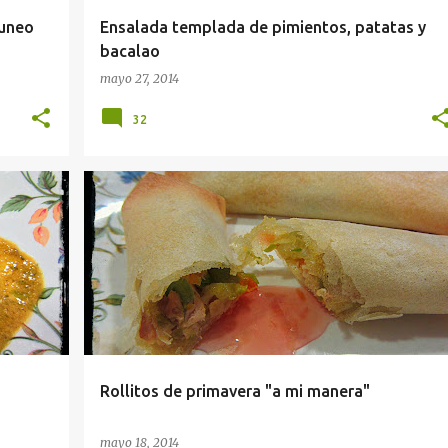
tuneo
Ensalada templada de pimientos, patatas y
bacalao
mayo 27, 2014
32
MOMIX
CENAS
COCINA INTERNACIONAL
COSAS RELLENAS
+
HORNO
PICOTEOS
PRIMEROS PLATOS
+
Rollitos de primavera "a mi manera"
mayo 18, 2014