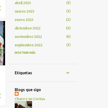
1
abril 2023
1
marzo 2023
2
enero 2023
2
diciembre 2022
4
noviembre 2022
1
septiembre 2022
MOSTRAR MÁS
1
junio 2022
2
marzo 2022
1
enero 2022
Etiquetas
1
diciembre 2021
1
octubre 2021
Blogs que sigo
2
septiembre 2021
Charo y su Cocina
1
julio 2021