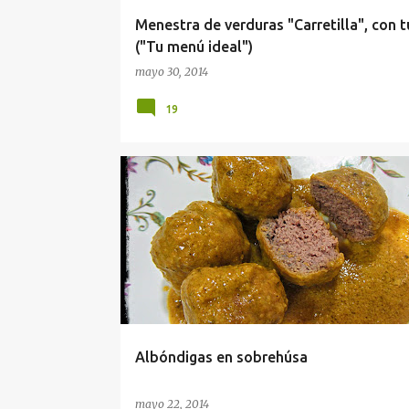
a
Menestra de verduras "Carretilla", con 
s
("Tu menú ideal")
mayo 30, 2014
19
CARNE
SEGUNDOS PLATOS
TERNERA
THER
TRADICIONAL
Albóndigas en sobrehúsa
mayo 22, 2014