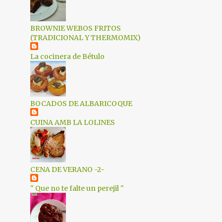
2
junio 2021
1
mayo 2021
BROWNIE WEBOS FRITOS
(TRADICIONAL Y THERMOMIX)
1
marzo 2021
La cocinera de Bétulo
2
enero 2021
1
diciembre 2020
2
octubre 2020
BOCADOS DE ALBARICOQUE
1
septiembre 2020
CUINA AMB LA LOLINES
4
mayo 2020
5
abril 2020
6
marzo 2020
CENA DE VERANO -2-
4
febrero 2020
" Que no te falte un perejil "
2
enero 2020
2
diciembre 2019