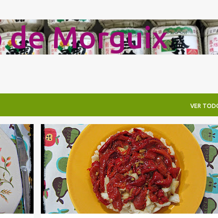
Ir al contenido principal
o de Morguix
VER TOD
BACALAO
ENSALADAS
ENTRANTES
PATATAS
+
4