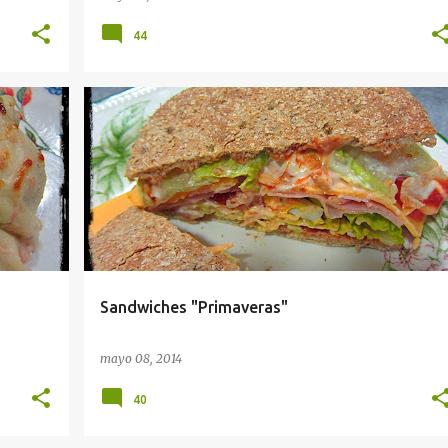
44
BOCADILLOS
CENAS
SANDWICHES
+
Sandwiches "Primaveras"
mayo 08, 2014
40