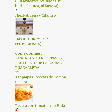
3
febrero 2017
(Sin azúcares refinados, ni
harina blanca, ni lactosa)
2
enero 2017
Hierbabuena y Cilantro
3
diciembre 2016
4
noviembre 2016
2
octubre 2016
DÁTIL-CURRY-DIP
(THERMOMIX)
3
septiembre 2016
Come Conmigo
2
junio 2016
RESCATANDO RECETAS R2:
4
mayo 2016
PANELLETS DE LA CARME
RUSCALLEDA
4
abril 2016
Asopaipas. Recetas de Cocina
3
marzo 2016
Casera .
3
febrero 2016
4
enero 2016
Receta con tomate frito Hida
3
diciembre 2015