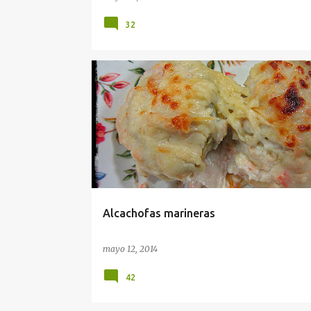
32
HORNO
PESCADO
PRIMEROS PLATOS
TRADICIONAL
VERDURAS
Alcachofas marineras
mayo 12, 2014
42