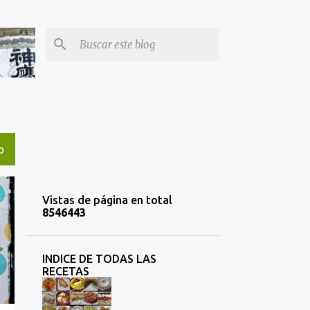
O
Vistas de página en total
8
5
4
6
4
4
3
INDICE DE TODAS LAS
RECETAS