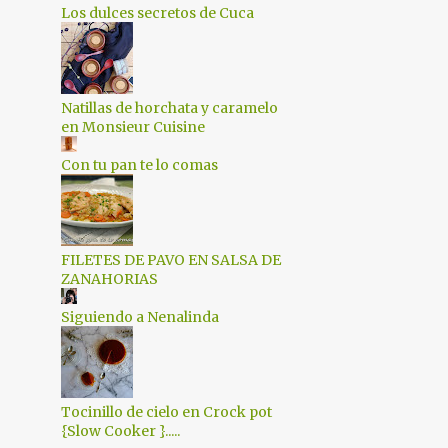
6
noviembre 2015
Los dulces secretos de Cuca
4
octubre 2015
4
septiembre 2015
Natillas de horchata y caramelo
3
agosto 2015
en Monsieur Cuisine
2
julio 2015
Con tu pan te lo comas
4
junio 2015
5
mayo 2015
4
abril 2015
FILETES DE PAVO EN SALSA DE
ZANAHORIAS
5
marzo 2015
Siguiendo a Nenalinda
5
febrero 2015
8
enero 2015
8
diciembre 2014
Tocinillo de cielo en Crock pot
{Slow Cooker }.....
4
noviembre 2014