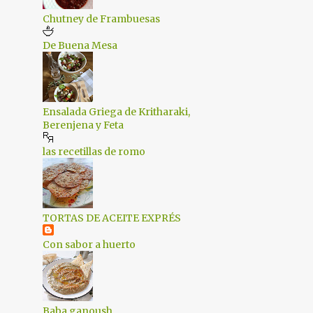
1
octubre 2019
Chutney de Frambuesas
2
septiembre 2019
De Buena Mesa
2
agosto 2019
1
julio 2019
Ensalada Griega de Kritharaki,
1
junio 2019
Berenjena y Feta
2
mayo 2019
las recetillas de romo
2
abril 2019
2
marzo 2019
2
febrero 2019
TORTAS DE ACEITE EXPRÉS
1
enero 2019
Con sabor a huerto
2
diciembre 2018
1
septiembre 2018
Baba ganoush
2
julio 2018