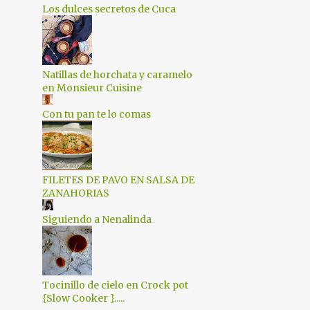
6
noviembre 2015
Los dulces secretos de Cuca
4
octubre 2015
4
septiembre 2015
Natillas de horchata y caramelo
3
agosto 2015
en Monsieur Cuisine
2
julio 2015
Con tu pan te lo comas
4
junio 2015
5
mayo 2015
4
abril 2015
FILETES DE PAVO EN SALSA DE
ZANAHORIAS
5
marzo 2015
Siguiendo a Nenalinda
5
febrero 2015
8
enero 2015
8
diciembre 2014
Tocinillo de cielo en Crock pot
{Slow Cooker }.....
4
noviembre 2014