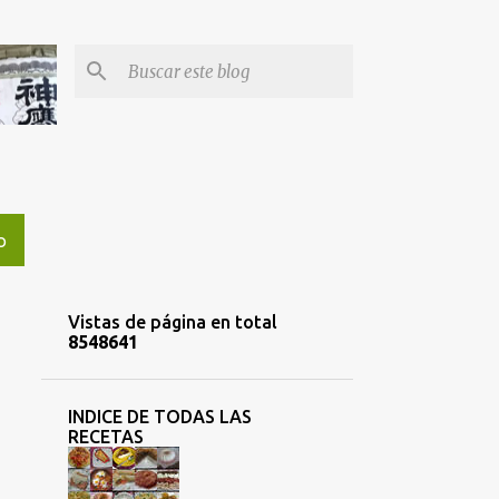
O
Vistas de página en total
8
5
4
8
6
4
1
INDICE DE TODAS LAS
RECETAS