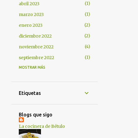
1
abril 2023
1
marzo 2023
2
enero 2023
2
diciembre 2022
4
noviembre 2022
1
septiembre 2022
MOSTRAR MÁS
1
junio 2022
2
marzo 2022
1
enero 2022
Etiquetas
1
diciembre 2021
1
octubre 2021
Blogs que sigo
2
septiembre 2021
La cocinera de Bétulo
1
julio 2021