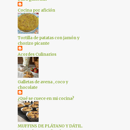
1
marzo 2018
Cocina por afición
1
febrero 2018
1
enero 2018
Tortilla de patatas con jamón y
2
diciembre 2017
chorizo picante
4
noviembre 2017
Acordes Culinarios
2
octubre 2017
2
septiembre 2017
1
agosto 2017
Galletas de avena , coco y
chocolate
1
julio 2017
¿Qué se cuece en mi cocina?
2
mayo 2017
1
abril 2017
4
marzo 2017
MUFFINS DE PLÁTANO Y DÁTIL.