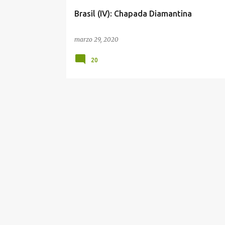
a
Brasil (IV): Chapada Diamantina
s
marzo 29, 2020
20