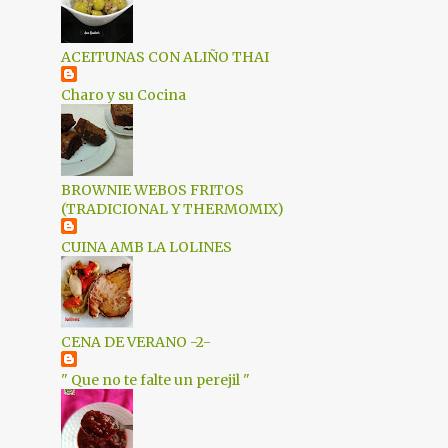
2
junio 2021
1
mayo 2021
ACEITUNAS CON ALIÑO THAI
1
marzo 2021
Charo y su Cocina
2
enero 2021
1
diciembre 2020
BROWNIE WEBOS FRITOS
2
octubre 2020
(TRADICIONAL Y THERMOMIX)
1
septiembre 2020
CUINA AMB LA LOLINES
4
mayo 2020
5
abril 2020
6
marzo 2020
CENA DE VERANO -2-
4
febrero 2020
" Que no te falte un perejil "
2
enero 2020
2
diciembre 2019