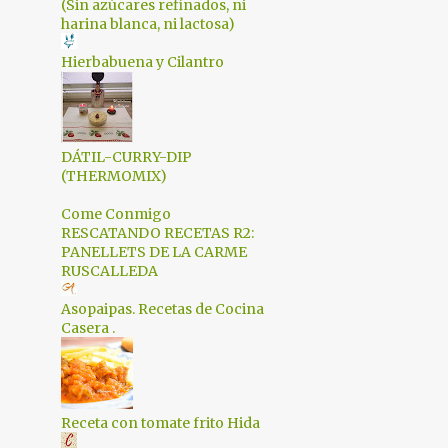
3
febrero 2017
(Sin azúcares refinados, ni
harina blanca, ni lactosa)
2
enero 2017
Hierbabuena y Cilantro
3
diciembre 2016
4
noviembre 2016
2
octubre 2016
DÁTIL-CURRY-DIP
(THERMOMIX)
3
septiembre 2016
Come Conmigo
2
junio 2016
RESCATANDO RECETAS R2:
4
mayo 2016
PANELLETS DE LA CARME
RUSCALLEDA
4
abril 2016
Asopaipas. Recetas de Cocina
3
marzo 2016
Casera .
3
febrero 2016
4
enero 2016
Receta con tomate frito Hida
3
diciembre 2015