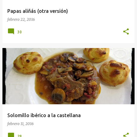
a
Papas aliñás (otra versión)
s
febrero 22, 2016
30
Solomillo ibérico a la castellana
febrero 11, 2016
28