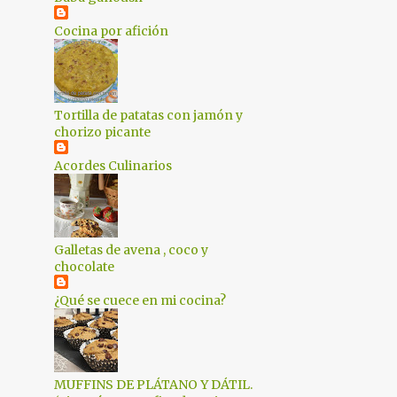
1
marzo 2018
Cocina por afición
1
febrero 2018
1
enero 2018
Tortilla de patatas con jamón y
2
diciembre 2017
chorizo picante
4
noviembre 2017
Acordes Culinarios
2
octubre 2017
2
septiembre 2017
1
agosto 2017
Galletas de avena , coco y
chocolate
1
julio 2017
¿Qué se cuece en mi cocina?
2
mayo 2017
1
abril 2017
4
marzo 2017
MUFFINS DE PLÁTANO Y DÁTIL.