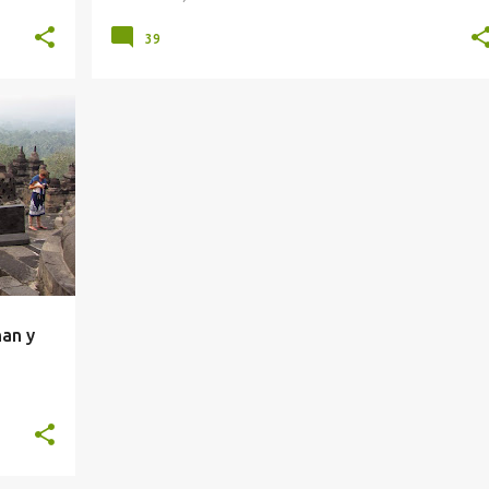
39
nan y