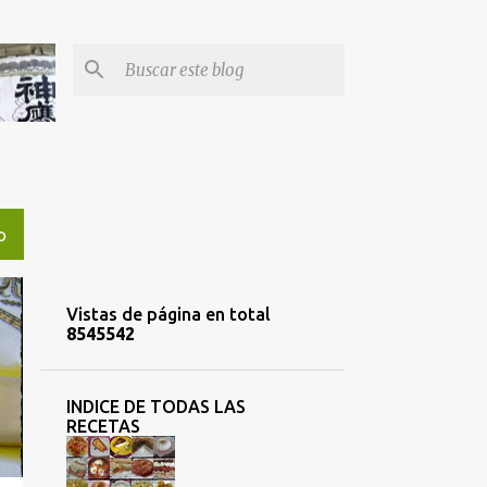
O
Vistas de página en total
8
5
4
5
5
4
2
INDICE DE TODAS LAS
RECETAS