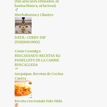
3
febrero 2017
(Sin azúcares refinados, ni
harina blanca, ni lactosa)
2
enero 2017
Hierbabuena y Cilantro
3
diciembre 2016
4
noviembre 2016
2
octubre 2016
DÁTIL-CURRY-DIP
(THERMOMIX)
3
septiembre 2016
Come Conmigo
2
junio 2016
RESCATANDO RECETAS R2:
4
mayo 2016
PANELLETS DE LA CARME
RUSCALLEDA
4
abril 2016
Asopaipas. Recetas de Cocina
3
marzo 2016
Casera .
3
febrero 2016
4
enero 2016
Receta con tomate frito Hida
3
diciembre 2015