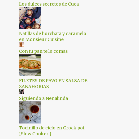
6
noviembre 2015
Los dulces secretos de Cuca
4
octubre 2015
4
septiembre 2015
Natillas de horchata y caramelo
3
agosto 2015
en Monsieur Cuisine
2
julio 2015
Con tu pan te lo comas
4
junio 2015
5
mayo 2015
4
abril 2015
FILETES DE PAVO EN SALSA DE
ZANAHORIAS
5
marzo 2015
Siguiendo a Nenalinda
5
febrero 2015
8
enero 2015
8
diciembre 2014
Tocinillo de cielo en Crock pot
{Slow Cooker }.....
4
noviembre 2014