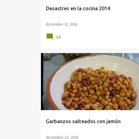
a
Desastres en la cocina 2014
s
diciembre 31, 2014
24
"DE CUCHARA"
APROVECHAMIENTO
DIABÉTICO
LEGUMBRES
PRIMEROS PLATOS
TRADICIONAL
Garbanzos salteados con jamón
diciembre 22, 2014