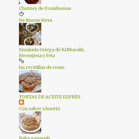
1
octubre 2019
Chutney de Frambuesas
2
septiembre 2019
De Buena Mesa
2
agosto 2019
1
julio 2019
Ensalada Griega de Kritharaki,
1
junio 2019
Berenjena y Feta
2
mayo 2019
las recetillas de romo
2
abril 2019
2
marzo 2019
2
febrero 2019
TORTAS DE ACEITE EXPRÉS
1
enero 2019
Con sabor a huerto
2
diciembre 2018
1
septiembre 2018
Baba ganoush
2
julio 2018