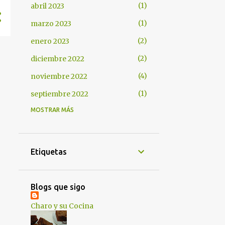
1
abril 2023
1
marzo 2023
2
enero 2023
2
diciembre 2022
4
noviembre 2022
1
septiembre 2022
MOSTRAR MÁS
1
junio 2022
2
marzo 2022
1
enero 2022
Etiquetas
1
diciembre 2021
1
octubre 2021
Blogs que sigo
2
septiembre 2021
Charo y su Cocina
1
julio 2021