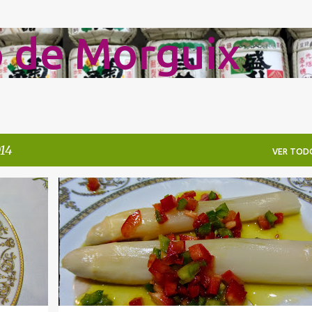
Ir al contenido principal
o de Morguix
014
VER TOD
CELEBRACIONES
DIABÉTICOS
ENTRANTES
+
1