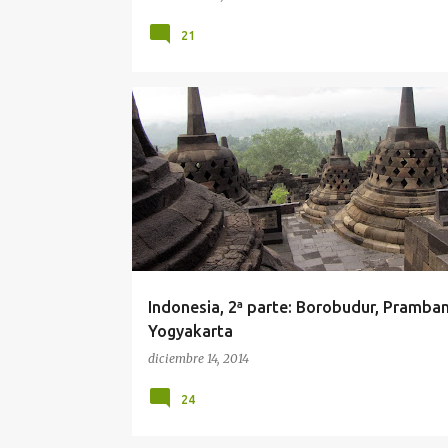
21
INDONESIA
VIAJES
Indonesia, 2ª parte: Borobudur, Pramba
Yogyakarta
diciembre 14, 2014
24