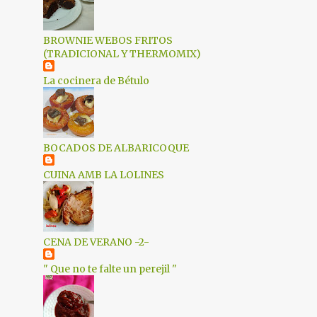
2
junio 2021
1
mayo 2021
BROWNIE WEBOS FRITOS
(TRADICIONAL Y THERMOMIX)
1
marzo 2021
La cocinera de Bétulo
2
enero 2021
1
diciembre 2020
2
octubre 2020
BOCADOS DE ALBARICOQUE
1
septiembre 2020
CUINA AMB LA LOLINES
4
mayo 2020
5
abril 2020
6
marzo 2020
CENA DE VERANO -2-
4
febrero 2020
" Que no te falte un perejil "
2
enero 2020
2
diciembre 2019